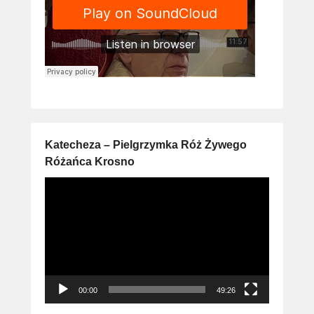
Katecheza – Pielgrzymka Róż Żywego
Różańca Krosno
Odtwarzacz
video
00:00
49:26