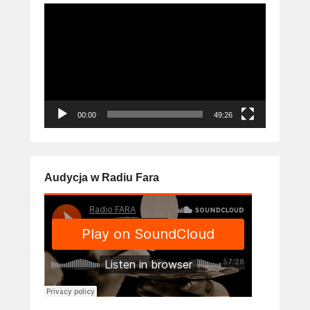
Odtwarzacz
video
00:00
49:26
Audycja w Radiu Fara