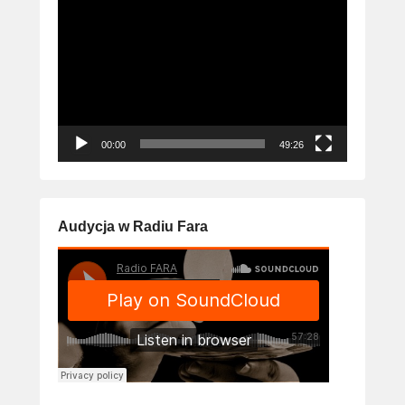
Odtwarzacz
video
00:00
49:26
Audycja w Radiu Fara