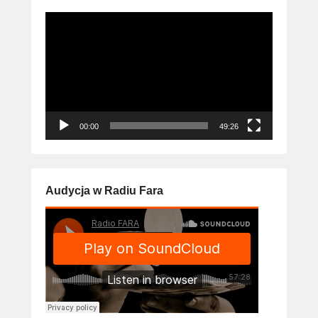
Odtwarzacz
video
00:00
49:26
Audycja w Radiu Fara