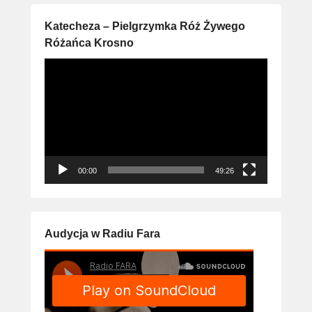
Katecheza – Pielgrzymka Róż Żywego
Różańca Krosno
Odtwarzacz
video
00:00
49:26
Audycja w Radiu Fara